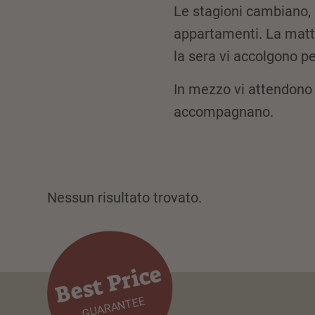
Le stagioni cambiano, 
appartamenti. La matti
la sera vi accolgono per
In mezzo vi attendono 
accompagnano.
Nessun risultato trovato.
Best Price
GUARANTEE