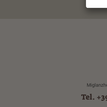
Miglanzho
Tel. +3