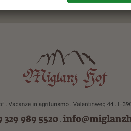
f . Vacanze in agriturismo . Valentinweg 44 . I−3
9 329 989 5520
info@miglanz
.