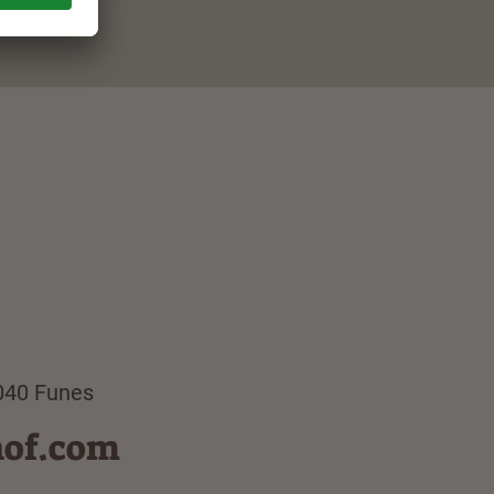
9040 Funes
hof.com